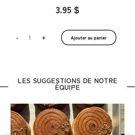
3.95 $
quantité
-
+
Ajouter au panier
de
Biscuit
coco
pacanes
LES SUGGESTIONS DE NOTRE
ÉQUIPE