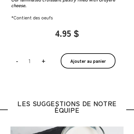
cheese.
*Contient des oeufs
4.95 $
quantité
-
+
Ajouter au panier
de
Suisse
au
fromage
Gruyère
LES SUGGESTIONS DE NOTRE
ÉQUIPE